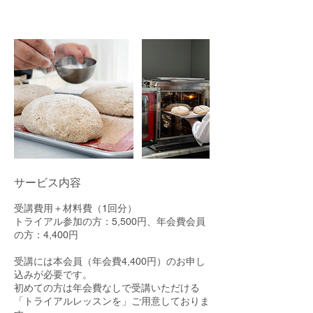
り
東京都小金井市梶野町１−９−3
間
サービス内容
受講費用＋材料費（1回分）
トライアル参加の方：5,500円、年会費会員
の方：4,400円
受講には本会員（年会費4,400円）のお申し
込みが必要です。
初めての方は年会費なしで受講いただける
「トライアルレッスンを」ご用意しておりま