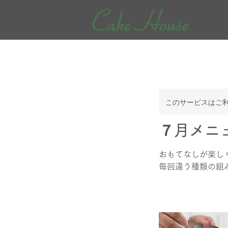
このサービスはご
７月メニ
おもてなしが楽し
毎回違う種類の組
4,400
2時間
2
円
￥4,400
よ
時
り
間