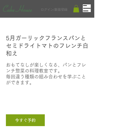
ログイン/新規登録
5月ガーリックフランスパンと
セミドライトマトのフレンチ白
和え
おもてなしが楽しくなる、パンとフレ
ンチ惣菜の料理教室です。
毎回違う種類の組み合わせを学ぶこと
ができます。
4,400
2時間
2
￥4,400より
円
よ
時
り
東京都小金井市梶野町１−９−3
間
今すぐ予約